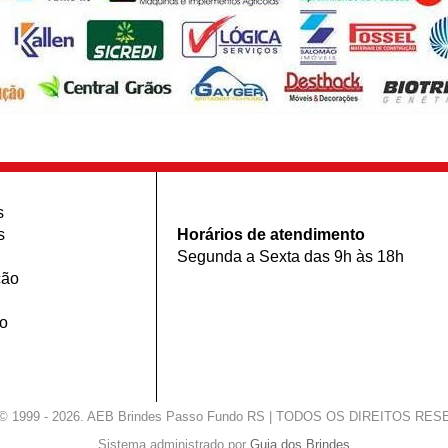
s
s
Horários de atendimento
Segunda a Sexta das 9h às 18h
ção
o
t © 1999 - 2026. AEB Brindes Passo Fundo RS | TODOS OS DIREITOS RE
Sistema administrado por
Guia dos Brindes