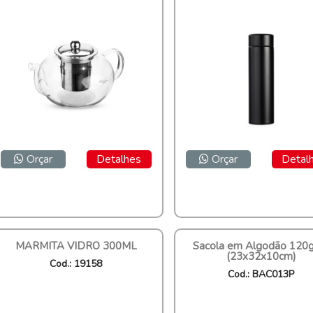
Orçar
Detalhes
Orçar
Detal
MARMITA VIDRO 300ML
Sacola em Algodão 120
(23x32x10cm)
Cod.: 19158
Cod.: BAC013P