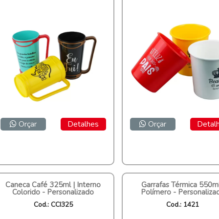
Orçar
Detalhes
Orçar
Detal
Caneca Café 325ml | Interno
Garrafas Térmica 550ml
Colorido - Personalizado
Polímero - Personaliza
Cod.: CCI325
Cod.: 1421