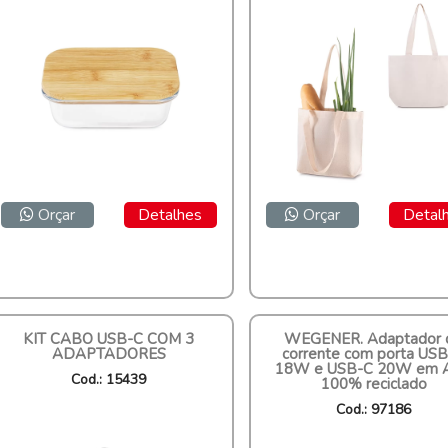
Orçar
Detalhes
Orçar
Detal
KIT CABO USB-C COM 3
WEGENER. Adaptador 
ADAPTADORES
corrente com porta US
18W e USB-C 20W em 
Cod.: 15439
100% reciclado
Cod.: 97186