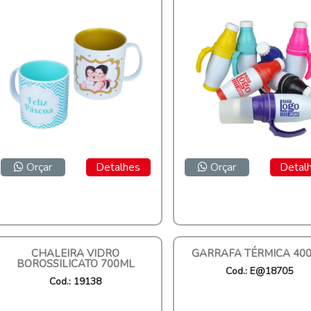
Orçar
Detalhes
Orçar
Detal
CHALEIRA VIDRO
GARRAFA TÉRMICA 40
BOROSSILICATO 700ML
Cod.: E@18705
Cod.: 19138