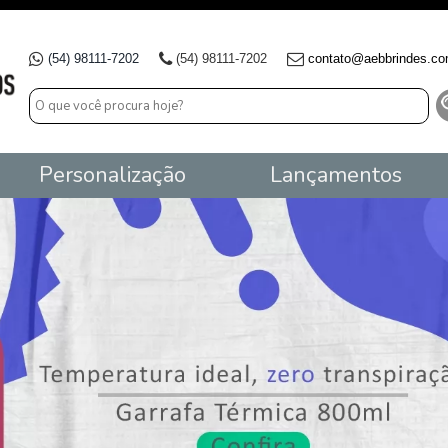
(54) 98111-7202
(54) 98111-7202
contato@aebbrindes.co
Personalização
Lançamentos