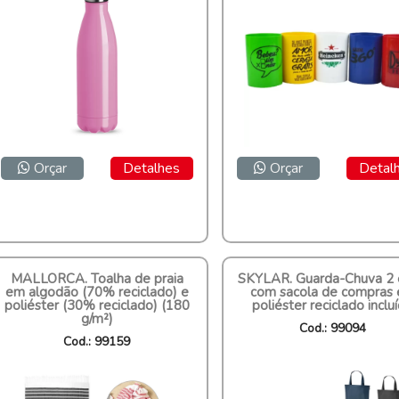
Orçar
Detalhes
Orçar
Detal
MALLORCA. Toalha de praia
SKYLAR. Guarda-Chuva 2
em algodão (70% reciclado) e
com sacola de compras
poliéster (30% reciclado) (180
poliéster reciclado inclu
g/m²)
Cod.: 99094
Cod.: 99159