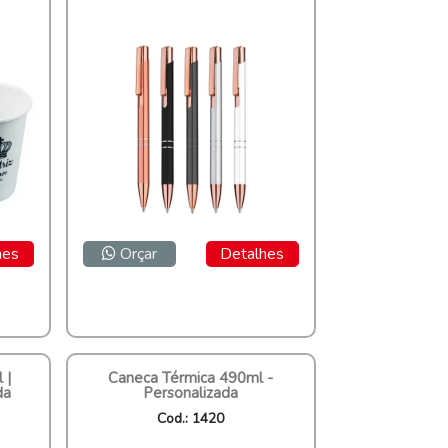
hes
Orçar
Detalhes
 |
Caneca Térmica 490ml -
da
Personalizada
Cod.: 1420