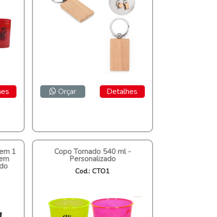
hes
Orçar
Detalhes
 em 1
Copo Tornado 540 ml -
 em
Personalizado
ído
Cod.: CTO1