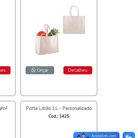
hes
Orçar
Detalhes
g/m²
Porta Litrão 1L - Personalizado
Cod.: 1425