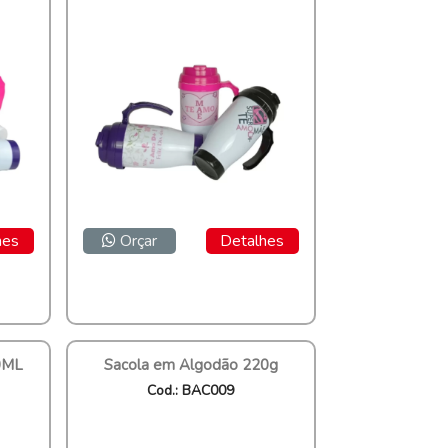
hes
Orçar
Detalhes
0ML
Sacola em Algodão 220g
Cod.: BAC009