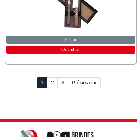
Orçar
Detalhes
1
2
3
Próxima »»