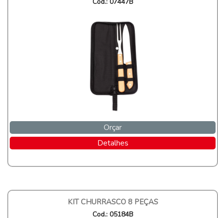
Cod.: 07447B
Orçar
Detalhes
KIT CHURRASCO 8 PEÇAS
Cod.: 05184B