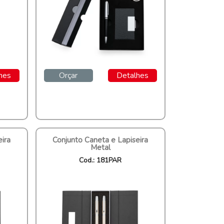
hes
Orçar
Detalhes
eira
Conjunto Caneta e Lapiseira
Metal
Cod.: 181PAR