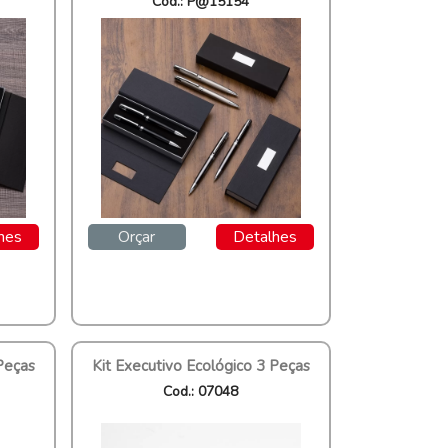
Cod.: P@15154
hes
Orçar
Detalhes
Peças
Kit Executivo Ecológico 3 Peças
Cod.: 07048