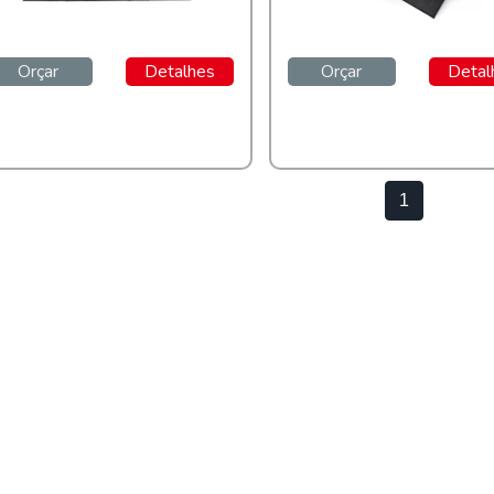
Orçar
Detalhes
Orçar
Detal
1