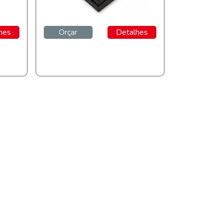
hes
Orçar
Detalhes