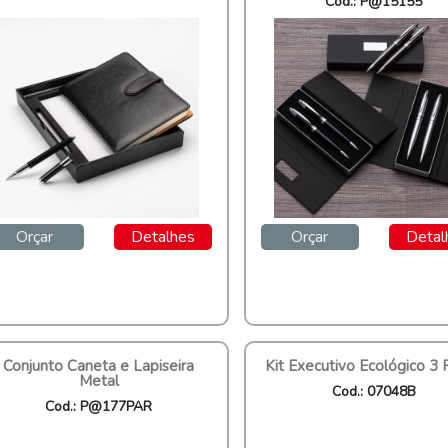
Cod.: P@15155
Orçar
Detalhes
Orçar
Detal
Conjunto Caneta e Lapiseira
Kit Executivo Ecológico 3 
Metal
Cod.: 07048B
Cod.: P@177PAR