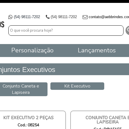
(54) 98111-7202
(54) 98111-7202
contato@aebbrindes.co
Personalização
Lançamentos
juntos Executivos
Conjunto Caneta e
Kit Executivo
Lapiseira
KIT EXECUTIVO 2 PEÇAS
CONJUNTO CANETA 
LAPISEIRA
Cod.: 08254