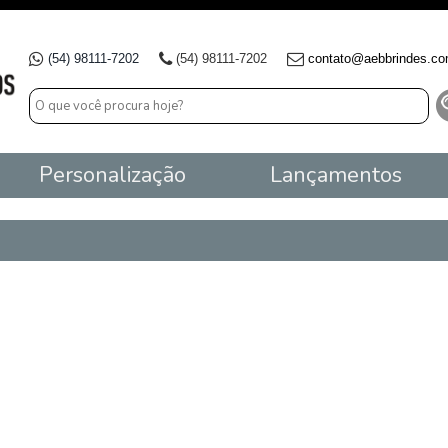
(54) 98111-7202
(54) 98111-7202
contato@aebbrindes.co
Personalização
Lançamentos