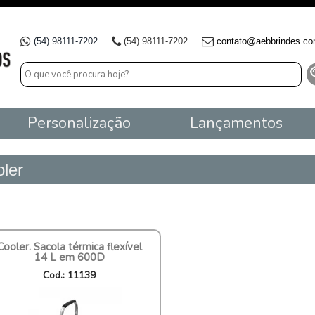
(54) 98111-7202
(54) 98111-7202
contato@aebbrindes.co
Personalização
Lançamentos
ler
Cooler. Sacola térmica flexível
14 L em 600D
Cod.: 11139