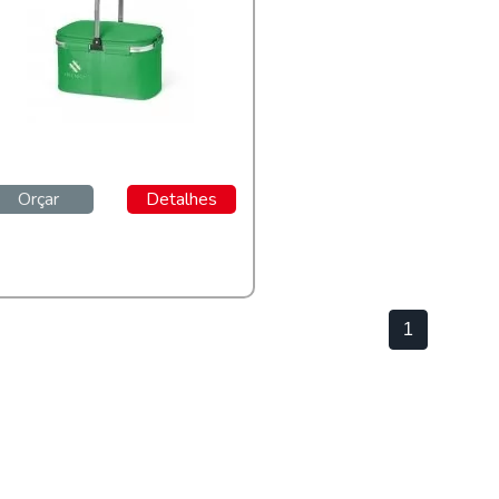
Orçar
Detalhes
1