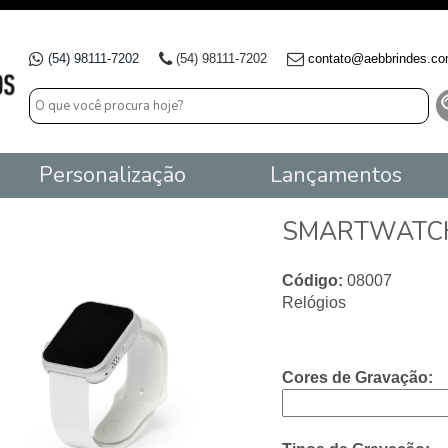
(54) 98111-7202
(54) 98111-7202
contato@aebbrindes.co
Personalização
Lançamentos
SMARTWATCH
Código:
08007
Relógios
Cores de Gravação: