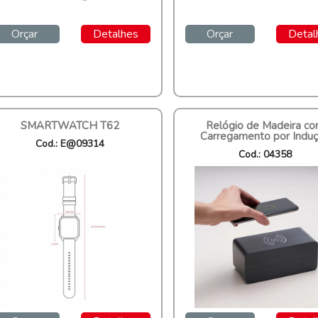
Orçar
Detalhes
Orçar
Detal
SMARTWATCH T62
Relógio de Madeira c
Carregamento por Indu
Cod.: E@09314
Cod.: 04358