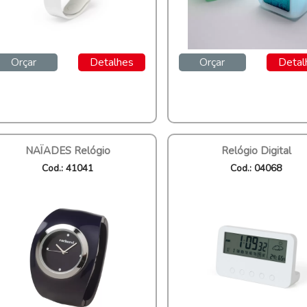
Orçar
Detalhes
Orçar
Detal
NAÏADES Relógio
Relógio Digital
Cod.: 41041
Cod.: 04068