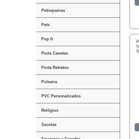
Petisqueiras
Pets
Pop It
W
t
b
Porta Canetas
Porta Retratos
Pulseira
PVC Personalizados
Relógios
Sacolas
Squeezes e Garrafas