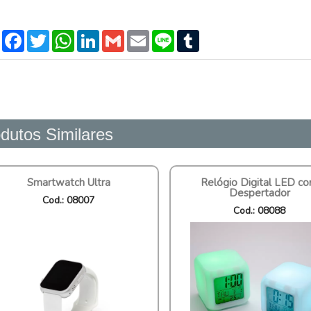
Compartilhar
Facebook
Twitter
WhatsApp
LinkedIn
Gmail
Email
Line
Tumblr
dutos Similares
Smartwatch Ultra
Relógio Digital LED c
Despertador
Cod.: 08007
Cod.: 08088