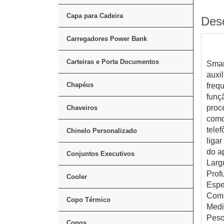
Capa para Cadeira
Des
Carregadores Power Bank
Carteiras e Porta Documentos
Smar
auxi
Chapéus
freq
funç
proc
Chaveiros
como
telef
Chinelo Personalizado
liga
do a
Conjuntos Executivos
Larg
Prof
Cooler
Espe
Comp
Copo Térmico
Medi
Peso
Copos