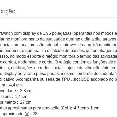
crição
twatch com display de 1.96 polegadas, operantes nos modos espo
liar no monitoramento da sua saúde durante o dia a dia, através 
uência cardíaca, pressão arterial, e através do app, irá monitor
ão pedômetro que realiza o cálculo de passos, quilometragem pe
esso, no modo esporte o relógio monitora o tempo das atividade
: corrida, abdominal e corda. O relógio contém as funções de
ônica, notificações de redes sociais, ajuste de vibração, foto r
r o display ao virar o pulso para si mesmo, lembrete de sedenta
plicativo. Acompanha pulseira de TPU , slot USB acoplado no p
ura : 4,4 cm
undidade : 3,8 cm
ssura : 1,4 cm
rimento : 27 cm
das aproximadas para gravação (CxL): 4,5 cm x 1 cm
 aproximado (g): 28