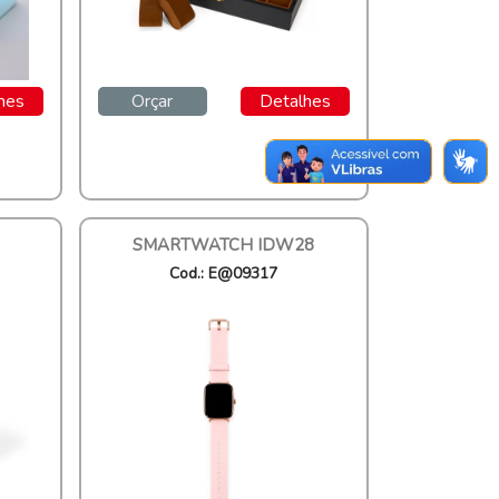
hes
Orçar
Detalhes
SMARTWATCH IDW28
Cod.: E@09317