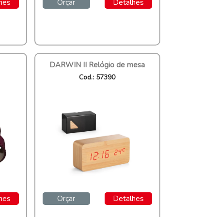
hes
Orçar
Detalhes
DARWIN II Relógio de mesa
Cod.: 57390
hes
Orçar
Detalhes