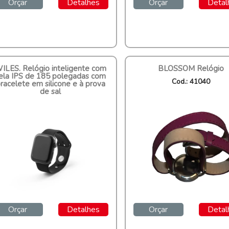
Orçar
Detalhes
Orçar
Detal
ILES. Relógio inteligente com
BLOSSOM Relógio
ela IPS de 185 polegadas com
Cod.: 41040
racelete em silicone e à prova
de sal
Cod.: 97136
Orçar
Detalhes
Orçar
Detal