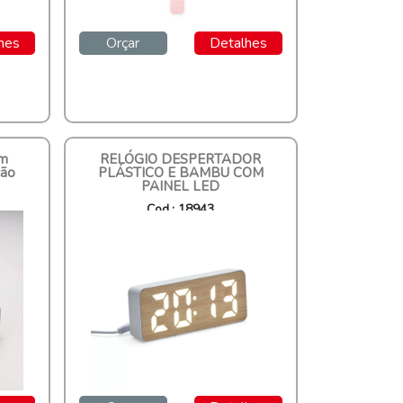
hes
Orçar
Detalhes
om
RELÓGIO DESPERTADOR
ção
PLÁSTICO E BAMBU COM
PAINEL LED
Cod.: 18943