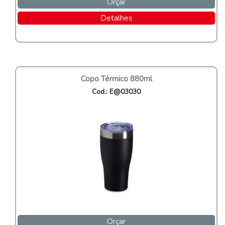
Orçar
Detalhes
Copo Térmico 880ml
Cod.: E@03030
Orçar