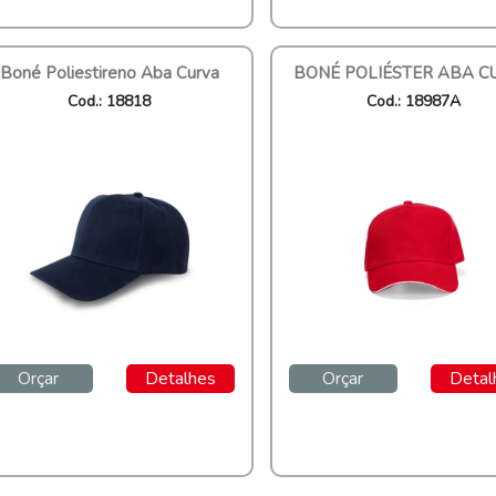
Boné Poliestireno Aba Curva
BONÉ POLIÉSTER ABA C
Cod.: 18818
Cod.: 18987A
Orçar
Detalhes
Orçar
Detal