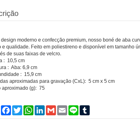
crição
design moderno e confecção premium, nosso boné de aba curva
lo e qualidade. Feito em poliestireno e disponível em tamanho ún
és de suas faixas de velcro.
ra : 10,5 cm
ura : Aba: 6,9 cm
undidade : 15,9 cm
das aproximadas para gravação (CxL): 5 cm x 5 cm
 aproximado (g): 75
Compartilhar
Facebook
Twitter
WhatsApp
LinkedIn
Gmail
Email
Line
Tumblr