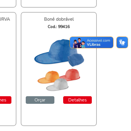
URVA
Boné dobrável
Cod.: 99416
hes
Orçar
Detalhes