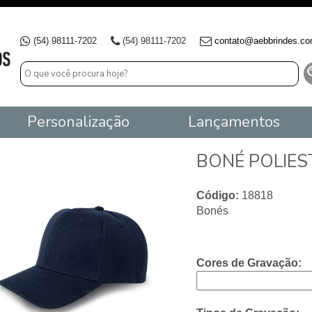
(54) 98111-7202
(54) 98111-7202
contato@aebbrindes.co
Personalização
Lançamentos
BONÉ POLIES
Código:
18818
Bonés
Cores de Gravação: