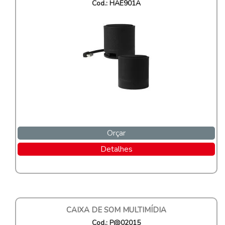
Cod.: HAE901A
Orçar
Detalhes
CAIXA DE SOM MULTIMÍDIA
Cod.: P@02015