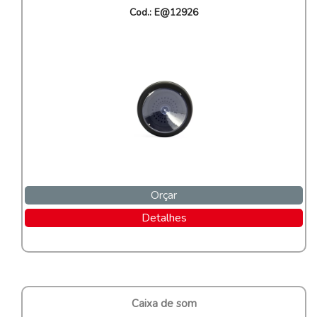
Cod.: E@12926
Orçar
Detalhes
Caixa de som