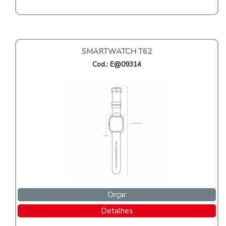
SMARTWATCH T62
Cod.: E@09314
Orçar
Detalhes