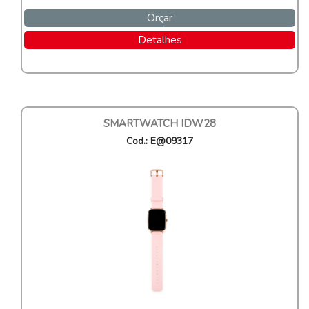
Orçar
Detalhes
SMARTWATCH IDW28
Cod.: E@09317