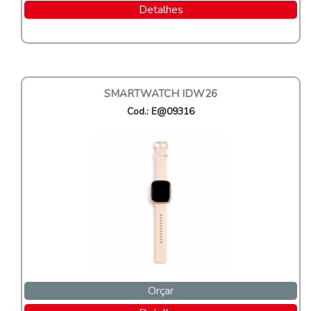
Detalhes
SMARTWATCH IDW26
Cod.: E@09316
Orçar