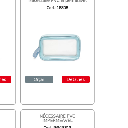
Nécessaire PVC Impermeável
Cod.: 18808
hes
Orçar
Detalhes
NÉCESSAIRE PVC
IMPERMEÁVEL
Cod.: P@18813