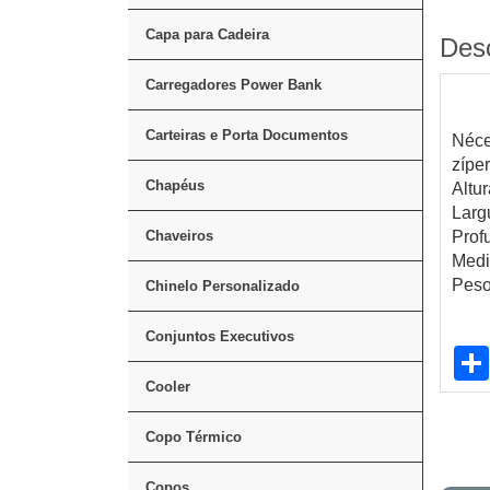
Capa para Cadeira
Des
Carregadores Power Bank
Carteiras e Porta Documentos
Néce
zípe
Chapéus
Altu
Larg
Chaveiros
Prof
Medi
Peso
Chinelo Personalizado
Conjuntos Executivos
Cooler
Copo Térmico
Copos