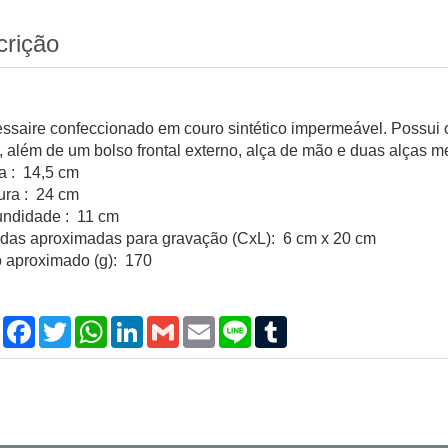
crição
ssaire confeccionado em couro sintético impermeável. Possui
r, além de um bolso frontal externo, alça de mão e duas alças 
ra : 14,5 cm
ura : 24 cm
undidade : 11 cm
das aproximadas para gravação (CxL): 6 cm x 20 cm
 aproximado (g): 170
Compartilhar
Facebook
Twitter
WhatsApp
LinkedIn
Gmail
Email
Line
Tumblr