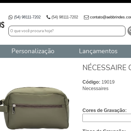
(54) 98111-7202
(54) 98111-7202
contato@aebbrindes.co
Personalização
Lançamentos
NÉCESSAIRE 
Código:
19019
Necessaires
Cores de Gravação: