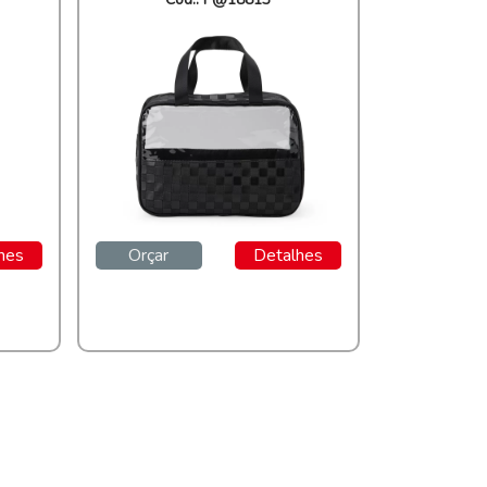
hes
Orçar
Detalhes