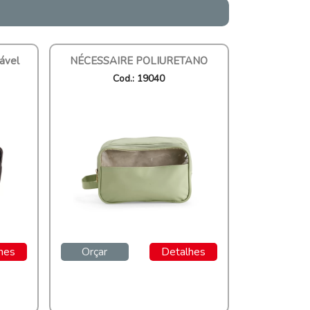
ável
NÉCESSAIRE POLIURETANO
Cod.: 19040
hes
Orçar
Detalhes