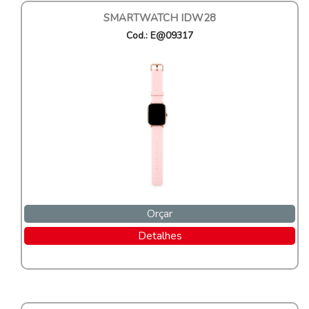
SMARTWATCH IDW28
Cod.: E@09317
Orçar
Detalhes