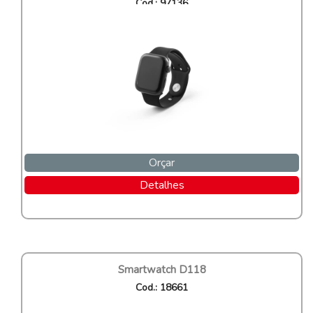
Cod.: 97136
Orçar
Detalhes
Smartwatch D118
Cod.: 18661