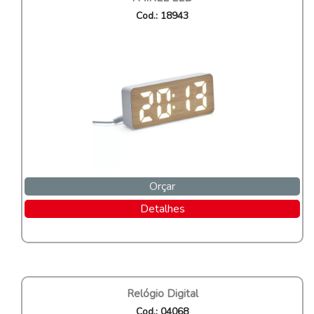
Cod.: 18943
Orçar
Detalhes
Relógio Digital
Cod.: 04068