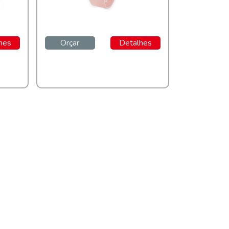
hes
Orçar
Detalhes