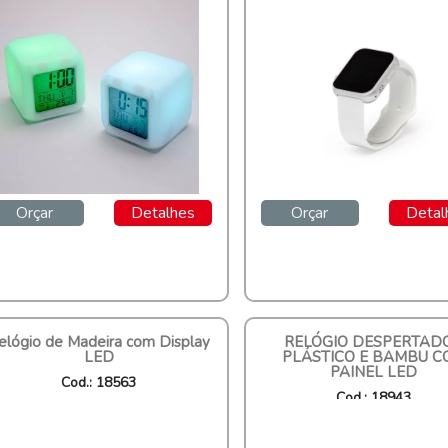
Orçar
Detalhes
Orçar
Detal
elógio de Madeira com Display
RELÓGIO DESPERTAD
LED
PLÁSTICO E BAMBU C
PAINEL LED
Cod.: 18563
Cod.: 18943