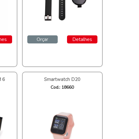
hes
Orçar
Detalhes
 6
Smartwatch D20
Cod.: 18660