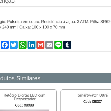
crição
gio. Pulseira em couro. Resistência à água: 3 ATM. Pilha SR62
x 240 mm | Caixa: 100 x 100 x 70 mm
Compartilhar
Facebook
Twitter
WhatsApp
LinkedIn
Gmail
Email
Line
Tumblr
dutos Similares
Relógio Digital LED com
Smartwatch Ultra
Despertador
Cod.: 08007
Cod.: 08088