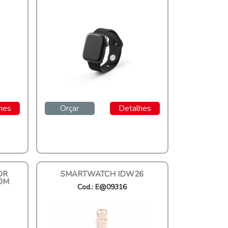
Cod.: 97136
hes
Orçar
Detalhes
OR
SMARTWATCH IDW26
OM
Cod.: E@09316