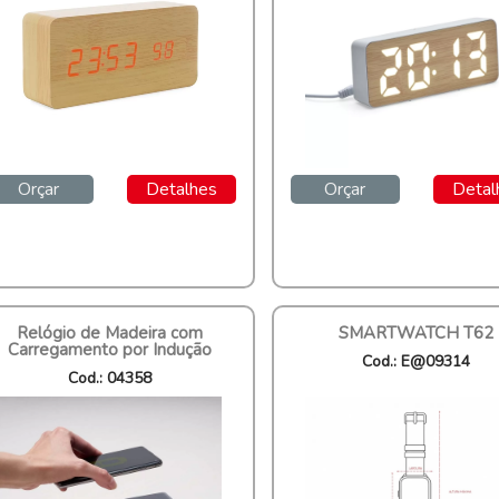
Orçar
Detalhes
Orçar
Detal
Relógio de Madeira com
SMARTWATCH T62
Carregamento por Indução
Cod.: E@09314
Cod.: 04358