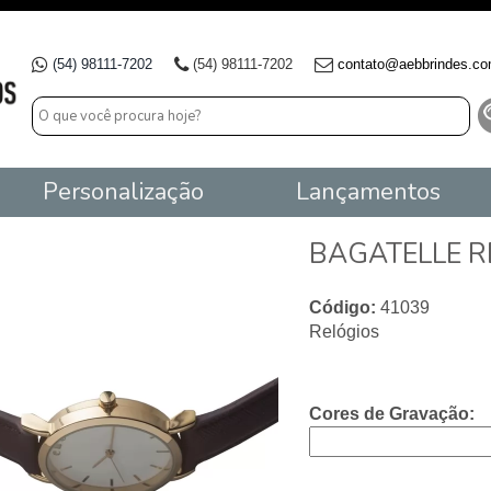
(54) 98111-7202
(54) 98111-7202
contato@aebbrindes.co
Personalização
Lançamentos
BAGATELLE R
Código:
41039
Relógios
Cores de Gravação: