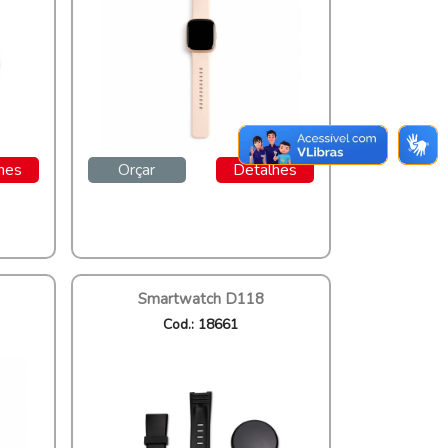
hes
Orçar
Detalhes
Smartwatch D118
Cod.: 18661