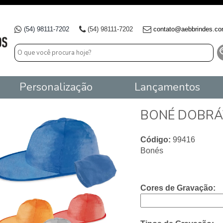
(54) 98111-7202
(54) 98111-7202
contato@aebbrindes.co
Personalização
Lançamentos
BONÉ DOBRÁ
Código:
99416
Bonés
Cores de Gravação: