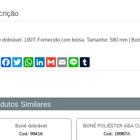
crição
 dobrável. 190T. Fornecido com bolsa. Tamanho: 580 mm | Bol
Compartilhar
Facebook
Twitter
WhatsApp
LinkedIn
Gmail
Email
Line
Tumblr
dutos Similares
Boné dobrável
BONÉ POLIÉSTER ABA C
Cod.: 99416
Cod.: 18987A