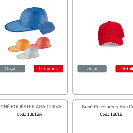
Orçar
Detalhes
Orçar
Detal
ONÉ POLIÉSTER ABA CURVA
Boné Poliestireno Aba C
Cod.: 18818A
Cod.: 18818