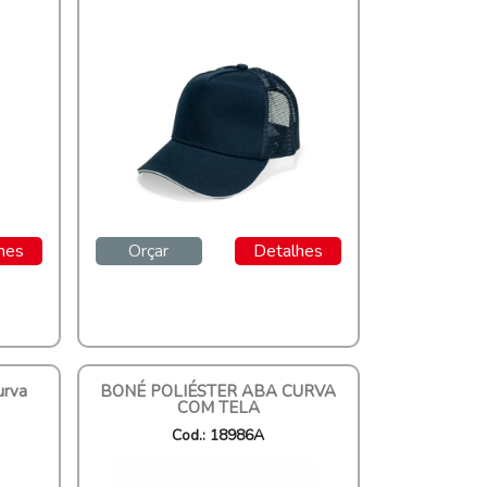
hes
Orçar
Detalhes
urva
BONÉ POLIÉSTER ABA CURVA
COM TELA
Cod.: 18986A