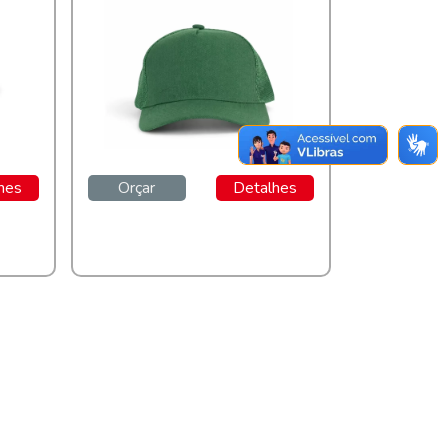
hes
Orçar
Detalhes