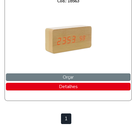
Cod.: 18563
Orçar
Detalhes
1