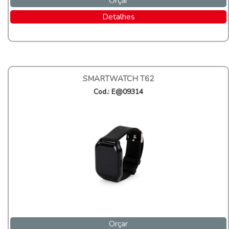
Orçar
Detalhes
SMARTWATCH T62
Cod.: E@09314
Orçar