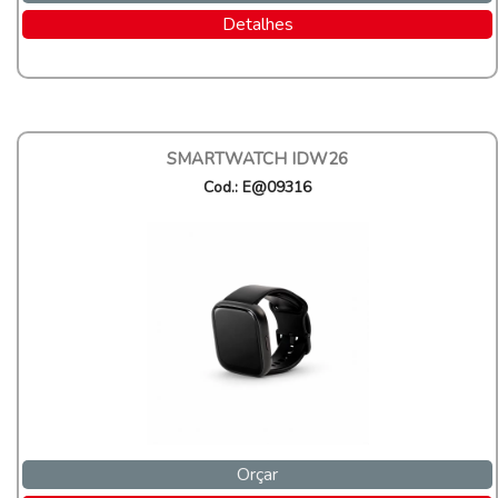
Detalhes
SMARTWATCH IDW26
Cod.: E@09316
Orçar